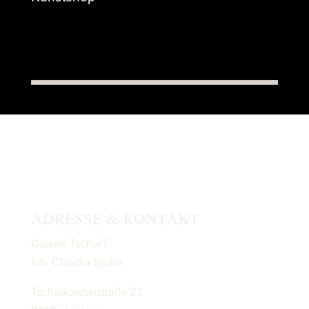
ADRESSE & KONTAKT
Galerie TscharT
Inh. Claudia Späte
Tschaikowskistraße 21