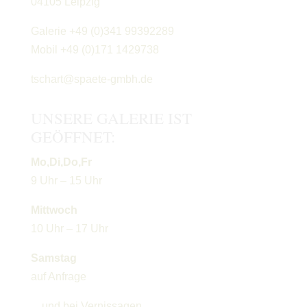
04105 Leipzig
Galerie +49 (0)341 99392289
Mobil +49 (0)171 1429738
tschart@spaete-gmbh.de
UNSERE GALERIE IST
GEÖFFNET:
Mo,Di,Do,Fr
9 Uhr – 15 Uhr
Mittwoch
10 Uhr – 17 Uhr
Samstag
auf Anfrage
…und bei Vernissagen.