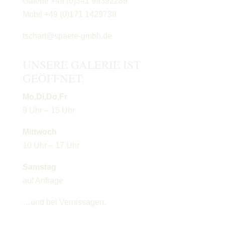
Galerie +49 (0)341 99392289
Mobil +49 (0)171 1429738
tschart@spaete-gmbh.de
UNSERE GALERIE IST
GEÖFFNET:
Mo,Di,Do,Fr
9 Uhr – 15 Uhr
Mittwoch
10 Uhr – 17 Uhr
Samstag
auf Anfrage
…und bei Vernissagen.