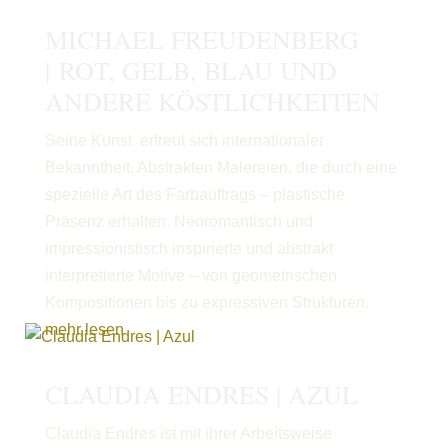
MICHAEL FREUDENBERG
| ROT, GELB, BLAU UND
ANDERE KÖSTLICHKEITEN
Seine Kunst erfreut sich internationaler
Bekanntheit. Abstrakten Malereien, die durch eine
spezielle Art des Farbauftrags – plastische
Präsenz erhalten. Neoromantisch und
impressionistisch inspirierte und abstrakt
interpretierte Motive – von geometrischen
Kompositionen bis zu expressiven Strukturen.
mehr lesen
CLAUDIA ENDRES | AZUL
Claudia Endres ist mit ihrer Arbeitsweise