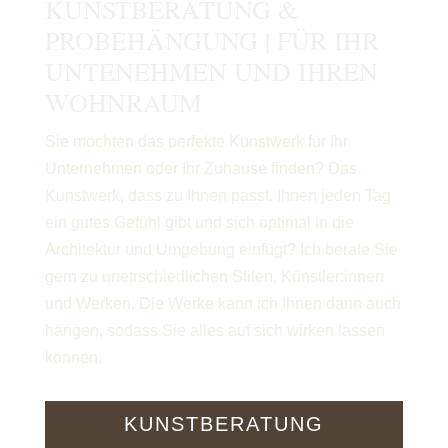
KUNSTBERATUNG &
PROBEHÄNGUNG | FÜR IHR
UNTENEHMEN UND IHREN
WOHNRAUM
Sie möchten das perfekte Kunstwerk für Ihr
Unternehmen oder Ihr Zuhause finden? Das
Kunstwerk, dass zu Ihnen passt. Ihnen jeden Tag
ein gutes Gefühl gibt und sich optimal in die
Architektur und Umgebung einfügt? Ich berate Sie
gern zu unetrschiedlichen Stilen, Künstler:innen
und Werken. Die Werke kann ich Ihnen dann auch
hängen, sodass Sie alles auf sich wirken lassen
können.
KUNSTBERATUNG