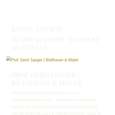
KUNST, DIE ICH
IN DER GALERIE “TSCHART”
AUSSTELLE
PROF. GERD JAEGER |
BILDHAUER & MALER
Der Mensch stand im Zentrum seiner
bildhauerischen Arbeit. Daneben entstand bei
Jaeger ein umfangreiches zeichnerisches Werk,
das oft einen Bezug zur Plastik erkennen lässt: Er