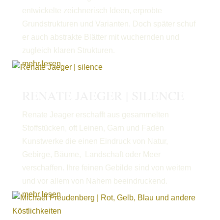
entwickelte zeichnerisch Ideen, erprobte
Grundstrukturen und Varianten. Doch später schuf
er auch abstrakte Blätter mit wuchernden und
zugleich klaren Strukturen.
mehr lesen
RENATE JAEGER | SILENCE
Renate Jeager erschafft aus gesammelten
Stoffstücken, oft Leinen, Garn und Faden
Kunstwerke die einen Eindruck von Natur,
Gebirge, Bäume, Landschaft oder Meer
verschaffen. Ihre feinen Gebilde sind von weitem
und vor allem von Nahem beeindruckend.
mehr lesen