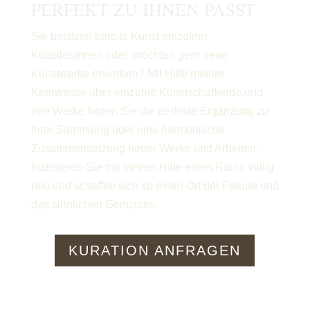
PERFEKT ZU IHNEN PASST
Sie besitzen bereits Kunst einzelner
Künstler:innen oder möchten gern neue
Kunstwerke erwerben? Mit Hilfe meiner
Kenntnisse über einzelne Kunstschaffende und
ihre Werke finden Sie die perfekte Ergänzung zu
Ihrer Sammlung oder eine harmonische
Zusammensetzung neuer Werke und Arbeiten.
Inzenieren Sie mit meiner Hilfe einen Raum völlig
neu und schaffen sich so einen Ort der Freude und
des sinnlichen Genusses.
KURATION ANFRAGEN